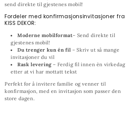
n
send direkte til gjestenes mobil!
g
Fordeler med konfirmasjonsinvitasjoner fra
KISS DEKOR:
:
Moderne mobilformat
– Send direkte til
gjestenes mobil!
Du trenger kun én fil
– Skriv ut så mange
invitasjoner du vil
Rask levering
– Ferdig fil innen èn virkedag
etter at vi har mottatt tekst
Perfekt for å invitere familie og venner til
konfirmasjon, med en invitasjon som passer den
store dagen.