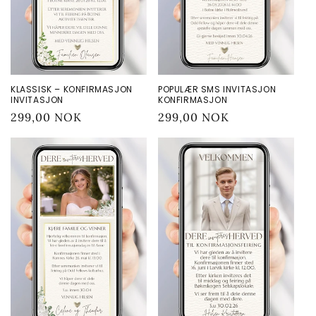
KLASSISK – KONFIRMASJON
POPULÆR SMS INVITASJON
INVITASJON
KONFIRMASJON
Vanlig
299,00 NOK
Vanlig
299,00 NOK
pris
pris