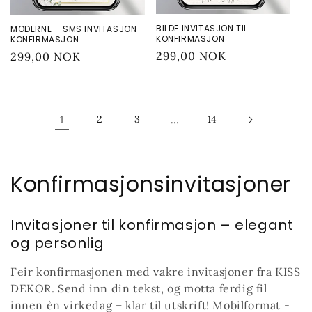
BILDE INVITASJON TIL
MODERNE – SMS INVITASJON
KONFIRMASJON
KONFIRMASJON
Vanlig
299,00 NOK
Vanlig
299,00 NOK
pris
pris
1
2
3
…
14
S
Konfirmasjonsinvitasjoner
a
Invitasjoner til konfirmasjon – elegant
m
og personlig
l
Feir konfirmasjonen med vakre invitasjoner fra KISS
i
DEKOR. Send inn din tekst, og motta ferdig fil
innen èn virkedag – klar til utskrift! Mobilformat -