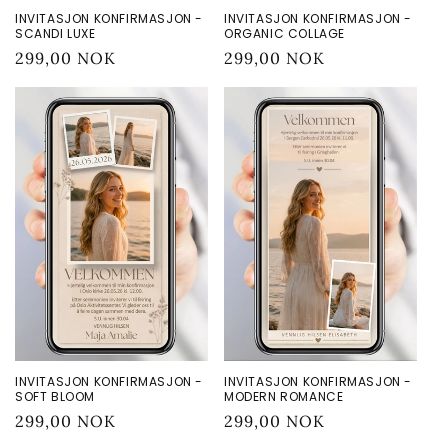
INVITASJON KONFIRMASJON -
INVITASJON KONFIRMASJON -
SCANDI LUXE
ORGANIC COLLAGE
Vanlig
299,00 NOK
Vanlig
299,00 NOK
pris
pris
INVITASJON KONFIRMASJON -
INVITASJON KONFIRMASJON -
SOFT BLOOM
MODERN ROMANCE
Vanlig
299,00 NOK
Vanlig
299,00 NOK
pris
pris